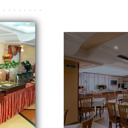
33
34
35
36
37
38
39
40
41