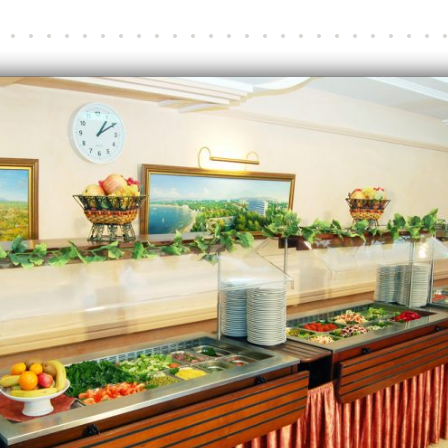
8
9
10
11
12
13
14
15
16
17
18
19
20
21
22
23
24
25
26
27
28
29
30
31
32