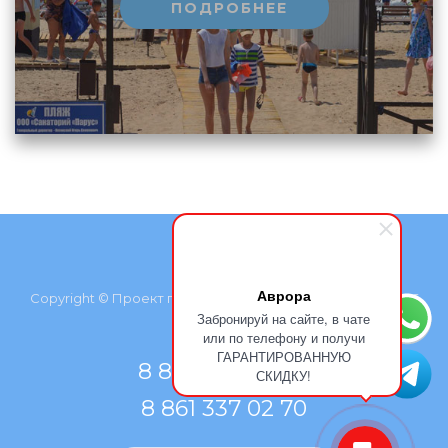
ПОДРОБНЕЕ
Аврора
Copyright © Проект группы компаний «Курортмакс», 2026
Забронируй на сайте, в чате
или по телефону и получи
ГАРАНТИРОВАННУЮ
8 800 500 77 66
СКИДКУ!
8 861 337 02 70