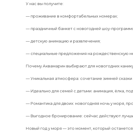
У нас вы получите:
— проживание в комфортабельных номерах;
— праздничный банкет с новогодней шоу-программ
— детскую анимацию и развлечения;
— специальные предложения на рождественскую н
Почему Аквамарин выбирают для новогодних канику
— Уникальная атмосфера: сочетание зимней сказки 
— Идеально для семей с детьми: анимация, ёлка, под
— Романтика для двоих: новогодняя ночь у моря, пр
— Выгодное бронирование: сейчас действуют лучши
Новый год у моря — это момент, который останется