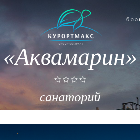
бро
бро
«Аквамарин»
санаторий