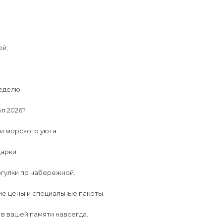
ой;
еделю.
л 2026?
и морского уюта.
арки.
огулки по набережной.
е цены и специальные пакеты.
 в вашей памяти навсегда.