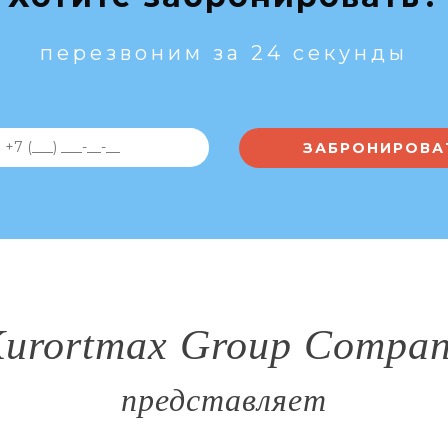
перезвоним за 24 секунды
urortmax Group Compa
представляет