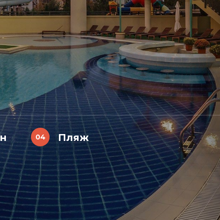
н
Пляж