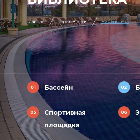
Главная
Развлечения
Библиотека
Бассейн
Б
Спортивная
Э
площадка