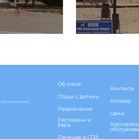
Об отеле
Контакты
Отдых с детьми
Номера
уппы компаний
Развлечения
Цены
Рестораны и
Корпорати
бары
обслужив
Лечение и СПА